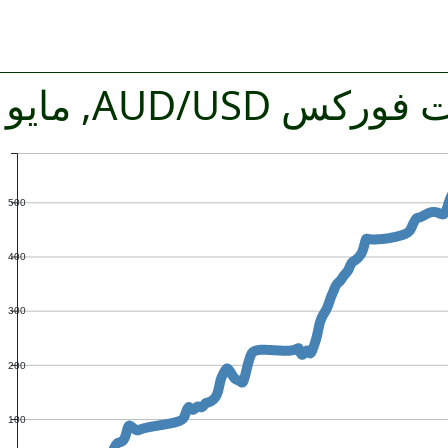
س AUD/USD, مايو 2026
500
400
300
200
100