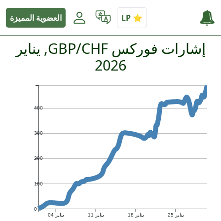
العضوية المميزة
إشارات فوركس GBP/CHF, يناير
2026
400
300
200
100
0
يناير 25
يناير 18
يناير 11
يناير 04