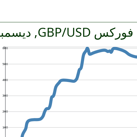
GBP/U, ديسمبر 2025
600
500
400
300
200
100