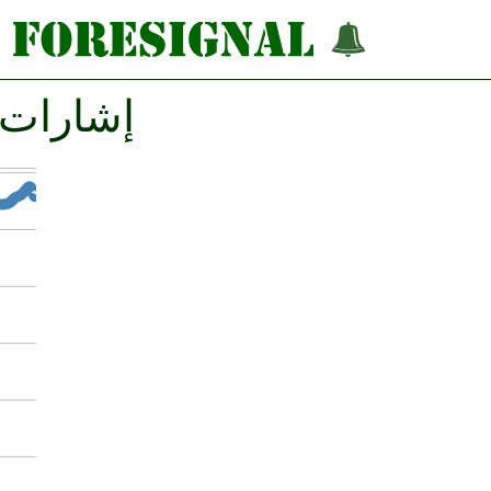
إشارات فوركس SD