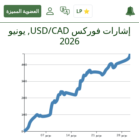
العضوية المميزة
إشارات فوركس USD/CAD, يونيو
2026
400
300
200
100
0
يونيو 28
يونيو 21
يونيو 14
يونيو 07