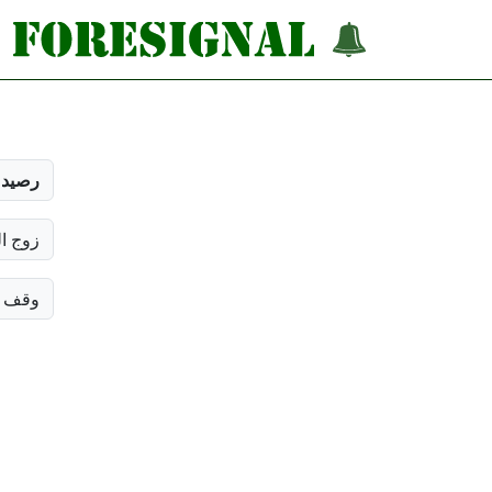
رصيد 
زوج ا
وقف ا