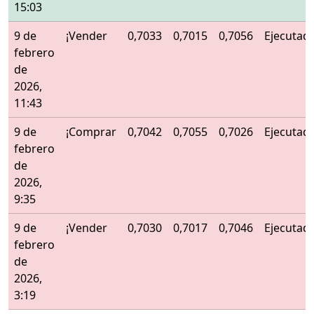
15:03
9 de
¡Vender
0,7033
0,7015
0,7056
Ejecutad
febrero
de
2026,
11:43
9 de
¡Comprar
0,7042
0,7055
0,7026
Ejecutad
febrero
de
2026,
9:35
9 de
¡Vender
0,7030
0,7017
0,7046
Ejecutad
febrero
de
2026,
3:19