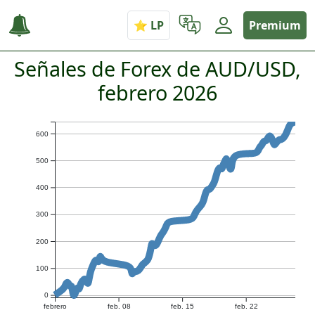
Premium
Señales de Forex de AUD/USD,
febrero 2026
600
500
400
300
200
100
0
febrero
feb. 08
feb. 15
feb. 22