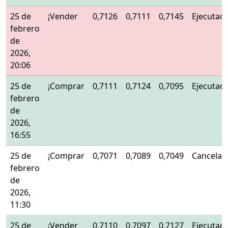
25 de
¡Vender
0,7126
0,7111
0,7145
Ejecutad
febrero
de
2026,
20:06
25 de
¡Comprar
0,7111
0,7124
0,7095
Ejecutad
febrero
de
2026,
16:55
25 de
¡Comprar
0,7071
0,7089
0,7049
Cancelad
febrero
de
2026,
11:30
25 de
¡Vender
0,7110
0,7097
0,7127
Ejecutad