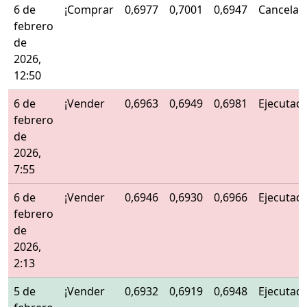
6 de
¡Comprar
0,6977
0,7001
0,6947
Cancelad
febrero
de
2026,
12:50
6 de
¡Vender
0,6963
0,6949
0,6981
Ejecutad
febrero
de
2026,
7:55
6 de
¡Vender
0,6946
0,6930
0,6966
Ejecutad
febrero
de
2026,
2:13
5 de
¡Vender
0,6932
0,6919
0,6948
Ejecutad