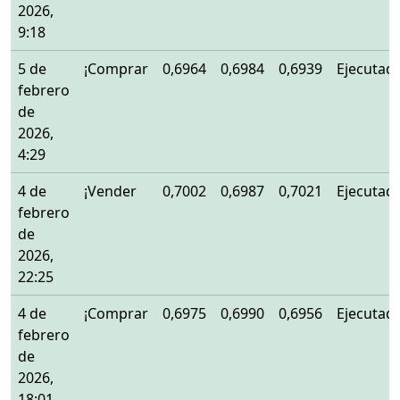
2026,
9:18
5 de
¡Comprar
0,6964
0,6984
0,6939
Ejecutad
febrero
de
2026,
4:29
4 de
¡Vender
0,7002
0,6987
0,7021
Ejecutad
febrero
de
2026,
22:25
4 de
¡Comprar
0,6975
0,6990
0,6956
Ejecutad
febrero
de
2026,
18:01