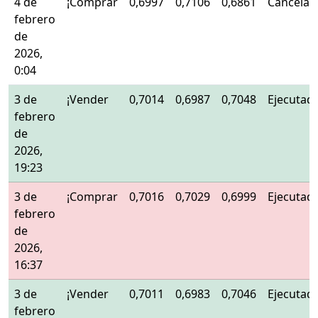
4 de
¡Comprar
0,6997
0,7106
0,6861
Cancelad
febrero
de
2026,
0:04
3 de
¡Vender
0,7014
0,6987
0,7048
Ejecutad
febrero
de
2026,
19:23
3 de
¡Comprar
0,7016
0,7029
0,6999
Ejecutad
febrero
de
2026,
16:37
3 de
¡Vender
0,7011
0,6983
0,7046
Ejecutad
febrero