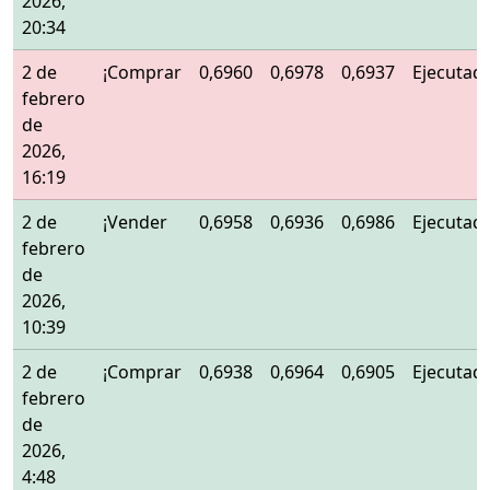
2026,
20:34
2 de
¡Comprar
0,6960
0,6978
0,6937
Ejecutad
febrero
de
2026,
16:19
2 de
¡Vender
0,6958
0,6936
0,6986
Ejecutad
febrero
de
2026,
10:39
2 de
¡Comprar
0,6938
0,6964
0,6905
Ejecutad
febrero
de
2026,
4:48