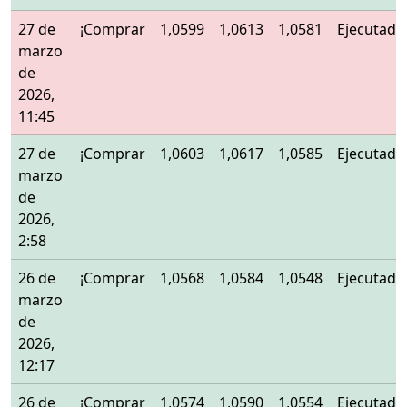
27 de
¡Comprar
1,0599
1,0613
1,0581
Ejecutado
marzo
de
2026,
11:45
27 de
¡Comprar
1,0603
1,0617
1,0585
Ejecutado
marzo
de
2026,
2:58
26 de
¡Comprar
1,0568
1,0584
1,0548
Ejecutado
marzo
de
2026,
12:17
26 de
¡Comprar
1,0574
1,0590
1,0554
Ejecutado