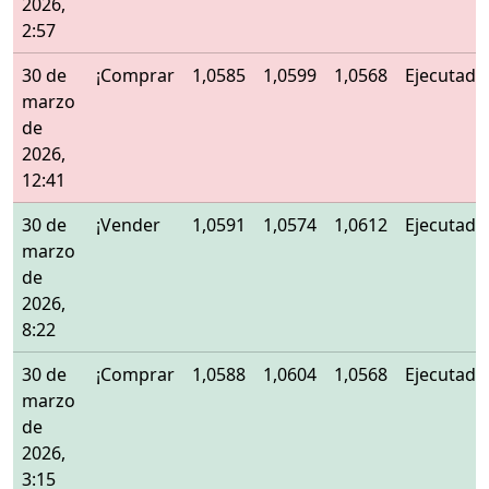
2026,
2:57
30 de
¡Comprar
1,0585
1,0599
1,0568
Ejecutado
marzo
de
2026,
12:41
30 de
¡Vender
1,0591
1,0574
1,0612
Ejecutado
marzo
de
2026,
8:22
30 de
¡Comprar
1,0588
1,0604
1,0568
Ejecutado
marzo
de
2026,
3:15