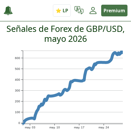
Premium
Señales de Forex de GBP/USD,
mayo 2026
600
500
400
300
200
100
0
may. 03
may. 10
may. 17
may. 24