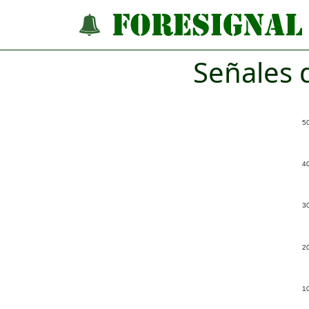
Señales 
5
4
3
2
1