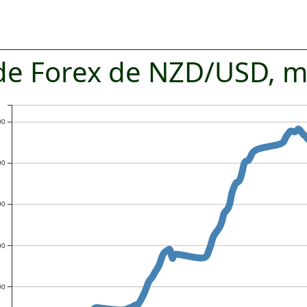
de Forex de NZD/USD, 
00
00
00
00
00