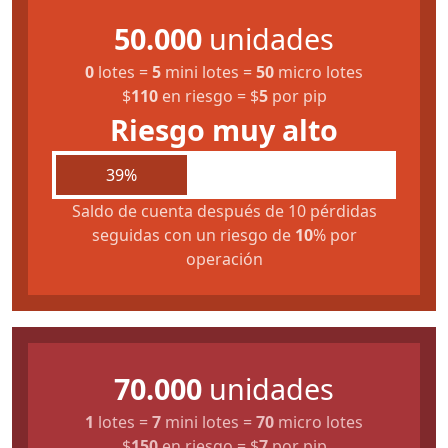
50.000
unidades
0
lotes
=
5
mini lotes
=
50
micro lotes
$
110
en riesgo
=
$
5
por pip
Riesgo muy alto
39%
Saldo de cuenta después de 10 pérdidas
seguidas con un riesgo de
10
% por
operación
70.000
unidades
1
lotes
=
7
mini lotes
=
70
micro lotes
$
150
en riesgo
=
$
7
por pip