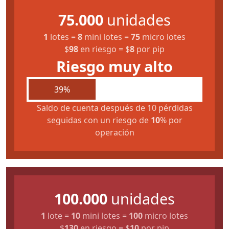
75.000
unidades
1
lotes
=
8
mini lotes
=
75
micro lotes
$
98
en riesgo
=
$
8
por pip
Riesgo muy alto
39%
Saldo de cuenta después de 10 pérdidas
seguidas con un riesgo de
10
% por
operación
100.000
unidades
1
lote
=
10
mini lotes
=
100
micro lotes
$
130
en riesgo
=
$
10
por pip