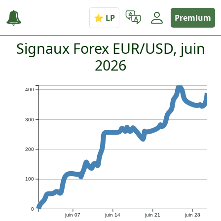
Premium
Signaux Forex EUR/USD, juin
2026
400
300
200
100
0
juin 07
juin 14
juin 21
juin 28