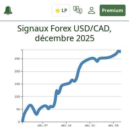
Premium
Signaux Forex USD/CAD,
décembre 2025
250
200
150
100
50
0
déc. 07
déc. 14
déc. 21
déc. 28