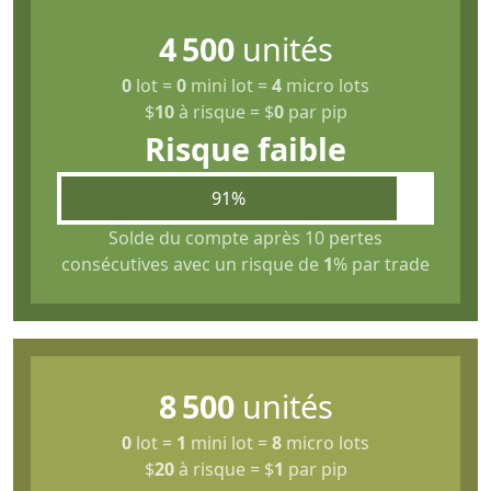
4 500
unités
0
lot
=
0
mini lot
=
4
micro lots
$
10
à risque
=
$
0
par pip
Risque faible
91%
Solde du compte après 10 pertes
consécutives avec un risque de
1
% par trade
8 500
unités
0
lot
=
1
mini lot
=
8
micro lots
$
20
à risque
=
$
1
par pip