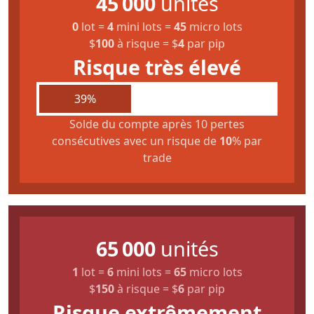
45 000
unités
0
lot
=
4
mini lots
=
45
micro lots
$
100
à risque
=
$
4
par pip
Risque très élevé
39%
Solde du compte après 10 pertes
consécutives avec un risque de
10
% par
trade
65 000
unités
1
lot
=
6
mini lots
=
65
micro lots
$
150
à risque
=
$
6
par pip
Risque extrêmement