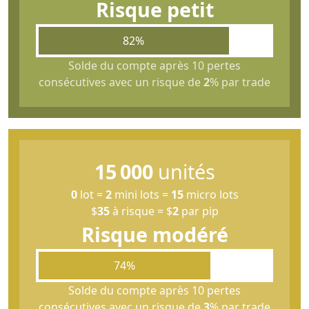
Risque petit
82%
Solde du compte après 10 pertes
consécutives avec un risque de
2
% par trade
15 000
unités
0
lot
=
2
mini lots
=
15
micro lots
$
35
à risque
=
$
2
par pip
Risque modéré
74%
Solde du compte après 10 pertes
consécutives avec un risque de
3
% par trade