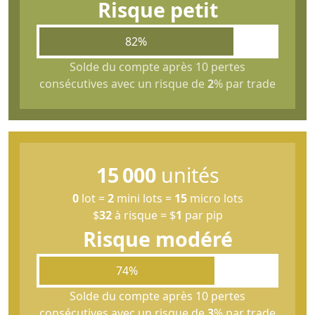
Risque petit
82%
Solde du compte après 10 pertes
consécutives avec un risque de
2
% par trade
15 000
unités
0
lot
=
2
mini lots
=
15
micro lots
$
32
à risque
=
$
1
par pip
Risque modéré
74%
Solde du compte après 10 pertes
consécutives avec un risque de
3
% par trade