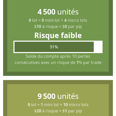
4 500
unités
0
lot
=
0
mini lot
=
4
micro lots
$
10
à risque
=
$
0
par pip
Risque faible
91%
Solde du compte après 10 pertes
consécutives avec un risque de
1
% par trade
9 500
unités
0
lot
=
1
mini lot
=
10
micro lots
$
20
à risque
=
$
1
par pip