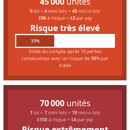
45 000
unités
0
lot
=
4
mini lots
=
45
micro lots
$
96
à risque
=
$
3
par pip
Risque très élevé
39%
Solde du compte après 10 pertes
consécutives avec un risque de
10
% par
trade
70 000
unités
1
lot
=
7
mini lots
=
70
micro lots
$
150
à risque
=
$
4
par pip
Risque extrêmement