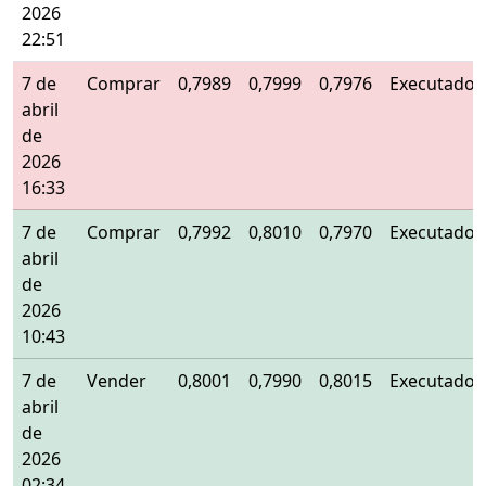
2026
22:51
7 de
Comprar
0,7989
0,7999
0,7976
Executado
abril
de
2026
16:33
7 de
Comprar
0,7992
0,8010
0,7970
Executado
abril
de
2026
10:43
7 de
Vender
0,8001
0,7990
0,8015
Executado
abril
de
2026
02:34