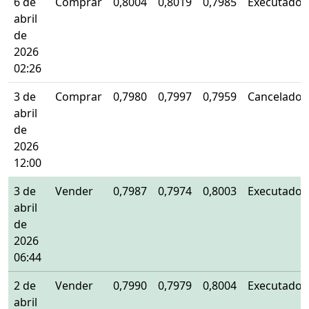
6 de
Comprar
0,8004
0,8019
0,7985
Executado
abril
de
2026
02:26
3 de
Comprar
0,7980
0,7997
0,7959
Cancelado
abril
de
2026
12:00
3 de
Vender
0,7987
0,7974
0,8003
Executado
abril
de
2026
06:44
2 de
Vender
0,7990
0,7979
0,8004
Executado
abril