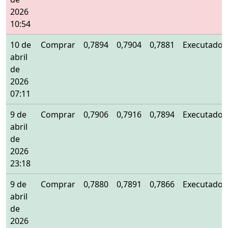
2026
10:54
10 de
Comprar
0,7894
0,7904
0,7881
Executado
abril
de
2026
07:11
9 de
Comprar
0,7906
0,7916
0,7894
Executado
abril
de
2026
23:18
9 de
Comprar
0,7880
0,7891
0,7866
Executado
abril
de
2026