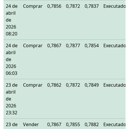
24 de
Comprar
0,7856
0,7872
0,7837
Executado
abril
de
2026
08:20
24 de
Comprar
0,7867
0,7877
0,7854
Executado
abril
de
2026
06:03
23 de
Comprar
0,7862
0,7872
0,7849
Executado
abril
de
2026
23:32
23 de
Vender
0,7867
0,7855
0,7882
Executado