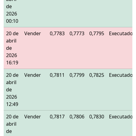
de
2026
00:10
20 de
Vender
0,7783
0,7773
0,7795
Executado
abril
de
2026
16:19
20 de
Vender
0,7811
0,7799
0,7825
Executado
abril
de
2026
12:49
20 de
Vender
0,7817
0,7806
0,7830
Executado
abril
de