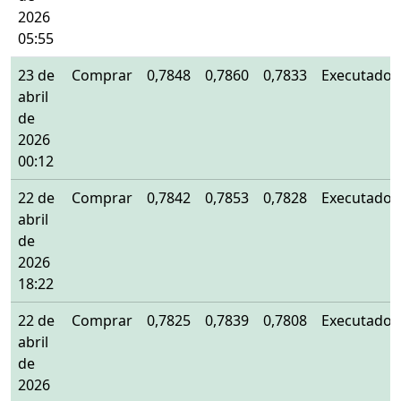
2026
05:55
23 de
Comprar
0,7848
0,7860
0,7833
Executado
abril
de
2026
00:12
22 de
Comprar
0,7842
0,7853
0,7828
Executado
abril
de
2026
18:22
22 de
Comprar
0,7825
0,7839
0,7808
Executado
abril
de
2026