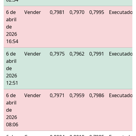
6 de
Vender
0,7981
0,7970
0,7995
Executado
abril
de
2026
16:54
6 de
Vender
0,7975
0,7962
0,7991
Executado
abril
de
2026
12:51
6 de
Vender
0,7971
0,7959
0,7986
Executado
abril
de
2026
08:06