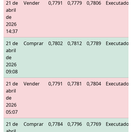
21 de
Vender
0,7791
0,7779
0,7806
Executado
abril
de
2026
14:37
21 de
Comprar
0,7802
0,7812
0,7789
Executado
abril
de
2026
09:08
21 de
Vender
0,7791
0,7781
0,7804
Executado
abril
de
2026
05:07
21 de
Comprar
0,7784
0,7796
0,7769
Executado
abril