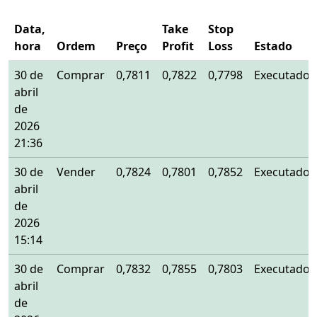
Data,
Take
Stop
hora
Ordem
Preço
Profit
Loss
Estado
30 de
Comprar
0,7811
0,7822
0,7798
Executado
abril
de
2026
21:36
30 de
Vender
0,7824
0,7801
0,7852
Executado
abril
de
2026
15:14
30 de
Comprar
0,7832
0,7855
0,7803
Executado
abril
de