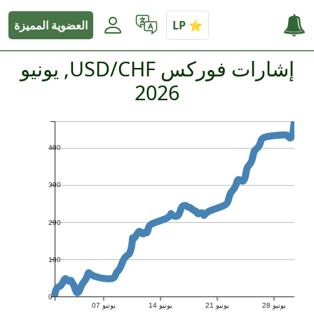
العضوية المميزة
إشارات فوركس USD/CHF, يونيو
2026
400
300
200
100
0
يونيو 28
يونيو 21
يونيو 14
يونيو 07