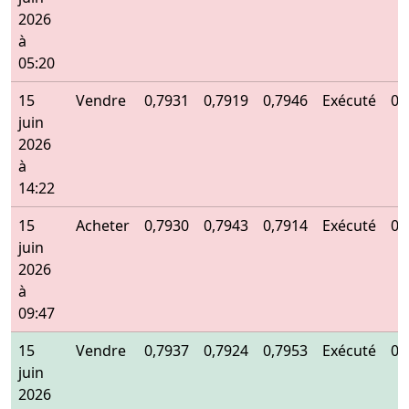
2026
à
05:20
15
Vendre
0,7931
0,7919
0,7946
Exécuté
0,
juin
2026
à
14:22
15
Acheter
0,7930
0,7943
0,7914
Exécuté
0,
juin
2026
à
09:47
15
Vendre
0,7937
0,7924
0,7953
Exécuté
0,
juin
2026