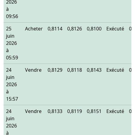
2026
à
09:56
25
Acheter
0,8114
0,8126
0,8100
Exécuté
0,
juin
2026
à
05:59
24
Vendre
0,8129
0,8118
0,8143
Exécuté
0,
juin
2026
à
15:57
24
Vendre
0,8133
0,8119
0,8151
Exécuté
0,
juin
2026
à