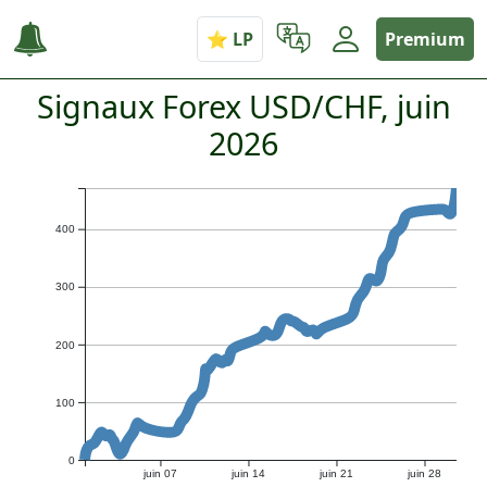
Premium
Signaux Forex USD/CHF, juin
2026
400
300
200
100
0
juin 07
juin 14
juin 21
juin 28