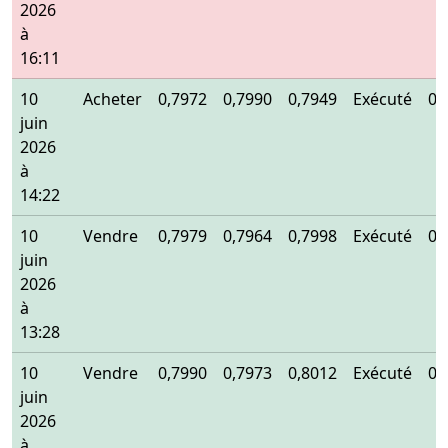
2026
à
16:11
10
Acheter
0,7972
0,7990
0,7949
Exécuté
0,
juin
2026
à
14:22
10
Vendre
0,7979
0,7964
0,7998
Exécuté
0,
juin
2026
à
13:28
10
Vendre
0,7990
0,7973
0,8012
Exécuté
0,
juin
2026
à