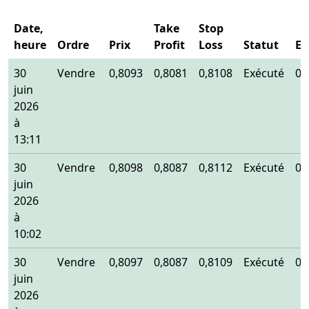
Date,
Take
Stop
heure
Ordre
Prix
Profit
Loss
Statut
En
30
Vendre
0,8093
0,8081
0,8108
Exécuté
0,
juin
2026
à
13:11
30
Vendre
0,8098
0,8087
0,8112
Exécuté
0,
juin
2026
à
10:02
30
Vendre
0,8097
0,8087
0,8109
Exécuté
0,
juin
2026