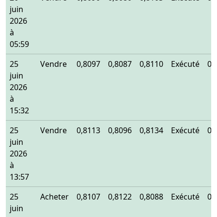
juin
2026
à
05:59
25
Vendre
0,8097
0,8087
0,8110
Exécuté
0,
juin
2026
à
15:32
25
Vendre
0,8113
0,8096
0,8134
Exécuté
0,
juin
2026
à
13:57
25
Acheter
0,8107
0,8122
0,8088
Exécuté
0,
juin