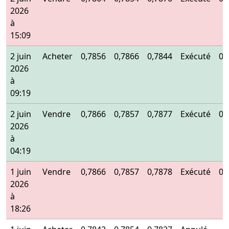
2026
à
15:09
2 juin
Acheter
0,7856
0,7866
0,7844
Exécuté
0,
2026
à
09:19
2 juin
Vendre
0,7866
0,7857
0,7877
Exécuté
0,
2026
à
04:19
1 juin
Vendre
0,7866
0,7857
0,7878
Exécuté
0,
2026
à
18:26