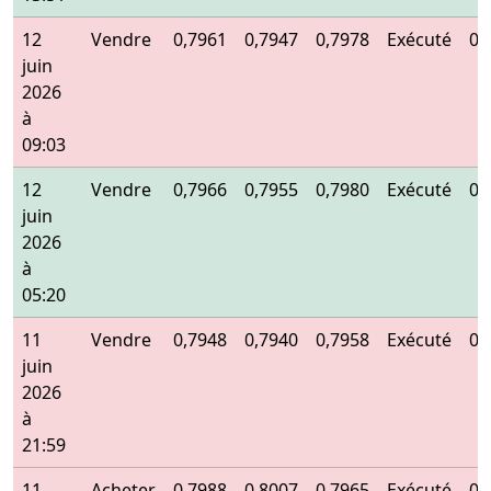
12
Vendre
0,7961
0,7947
0,7978
Exécuté
0,
juin
2026
à
09:03
12
Vendre
0,7966
0,7955
0,7980
Exécuté
0,
juin
2026
à
05:20
11
Vendre
0,7948
0,7940
0,7958
Exécuté
0,
juin
2026
à
21:59
11
Acheter
0,7988
0,8007
0,7965
Exécuté
0,