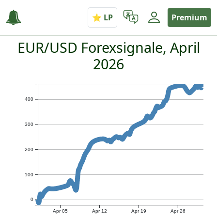
Premium
EUR/USD Forexsignale, April
2026
400
300
200
100
0
Apr 05
Apr 12
Apr 19
Apr 26