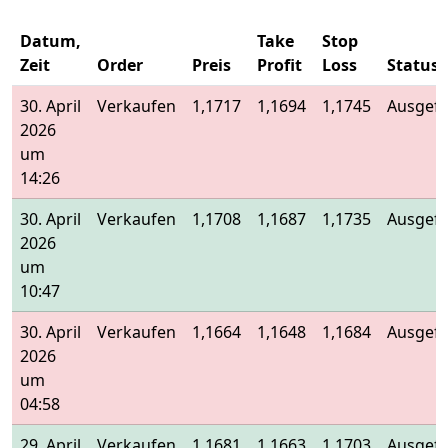
Datum,
Take
Stop
Zeit
Order
Preis
Profit
Loss
Status
30. April
Verkaufen
1,1717
1,1694
1,1745
Ausgefü
2026
um
14:26
30. April
Verkaufen
1,1708
1,1687
1,1735
Ausgefü
2026
um
10:47
30. April
Verkaufen
1,1664
1,1648
1,1684
Ausgefü
2026
um
04:58
29. April
Verkaufen
1,1681
1,1663
1,1703
Ausgefü