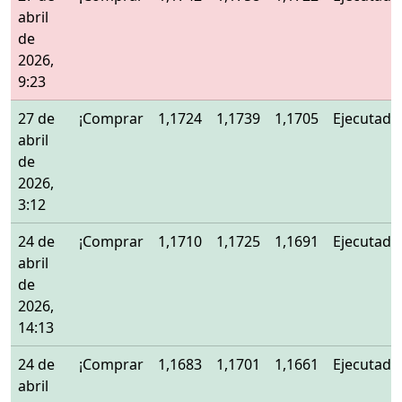
abril
de
2026,
9:23
27 de
¡Comprar
1,1724
1,1739
1,1705
Ejecutado
abril
de
2026,
3:12
24 de
¡Comprar
1,1710
1,1725
1,1691
Ejecutado
abril
de
2026,
14:13
24 de
¡Comprar
1,1683
1,1701
1,1661
Ejecutado
abril