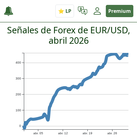
Premium
Señales de Forex de EUR/USD,
abril 2026
400
300
200
100
0
abr. 05
abr. 12
abr. 19
abr. 26