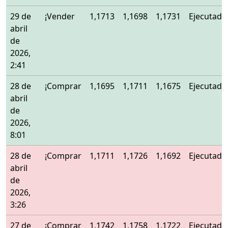
29 de
¡Vender
1,1713
1,1698
1,1731
Ejecutado
abril
de
2026,
2:41
28 de
¡Comprar
1,1695
1,1711
1,1675
Ejecutado
abril
de
2026,
8:01
28 de
¡Comprar
1,1711
1,1726
1,1692
Ejecutado
abril
de
2026,
3:26
27 de
¡Comprar
1,1742
1,1758
1,1722
Ejecutado