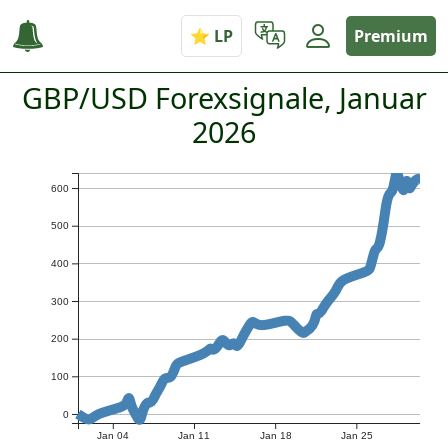
Premium
GBP/USD Forexsignale, Januar
2026
600
500
400
300
200
100
0
Jan 04
Jan 11
Jan 18
Jan 25