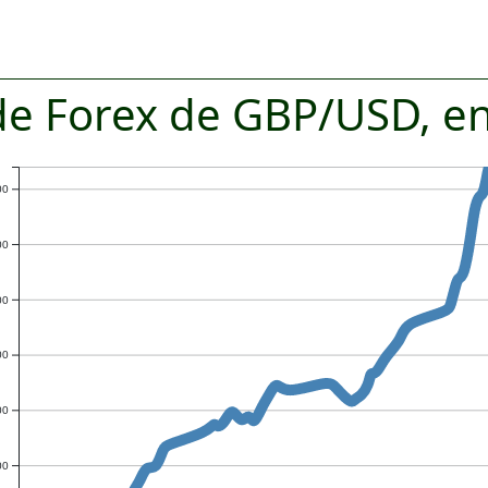
de Forex de GBP/USD, e
00
00
00
00
00
00