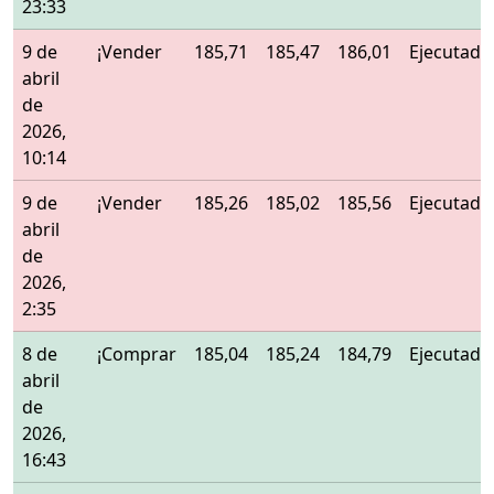
23:33
9 de
¡Vender
185,71
185,47
186,01
Ejecutado
abril
de
2026,
10:14
9 de
¡Vender
185,26
185,02
185,56
Ejecutado
abril
de
2026,
2:35
8 de
¡Comprar
185,04
185,24
184,79
Ejecutado
abril
de
2026,
16:43