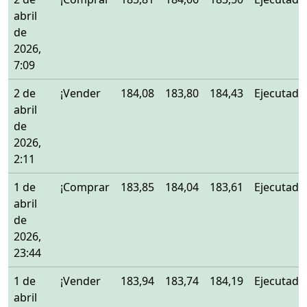
abril
de
2026,
7:09
2 de
¡Vender
184,08
183,80
184,43
Ejecutado
abril
de
2026,
2:11
1 de
¡Comprar
183,85
184,04
183,61
Ejecutado
abril
de
2026,
23:44
1 de
¡Vender
183,94
183,74
184,19
Ejecutado
abril