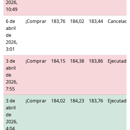
2026,
10:49
6 de
¡Comprar
183,76
184,02
183,44
Cancelad
abril
de
2026,
3:01
3 de
¡Comprar
184,15
184,38
183,86
Ejecutado
abril
de
2026,
7:55
3 de
¡Comprar
184,02
184,23
183,76
Ejecutado
abril
de
2026,
4:04