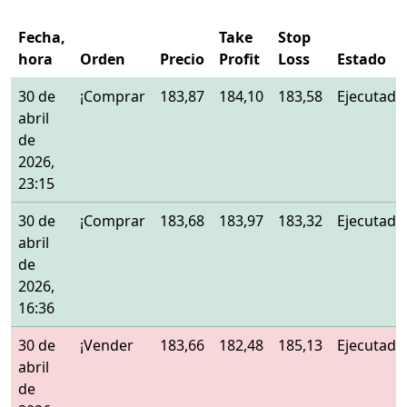
Fecha,
Take
Stop
hora
Orden
Precio
Profit
Loss
Estado
30 de
¡Comprar
183,87
184,10
183,58
Ejecutado
abril
de
2026,
23:15
30 de
¡Comprar
183,68
183,97
183,32
Ejecutado
abril
de
2026,
16:36
30 de
¡Vender
183,66
182,48
185,13
Ejecutado
abril
de