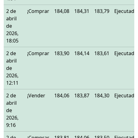
2 de
¡Comprar
184,08
184,31
183,79
Ejecutado
abril
de
2026,
18:05
2 de
¡Comprar
183,90
184,14
183,61
Ejecutado
abril
de
2026,
12:11
2 de
¡Vender
184,06
183,87
184,30
Ejecutado
abril
de
2026,
9:16
2 de
¡Comprar
183,81
184,06
183,50
Ejecutado