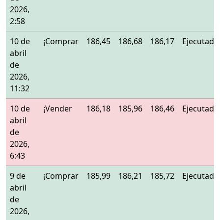
2026,
2:58
10 de
¡Comprar
186,45
186,68
186,17
Ejecutado
abril
de
2026,
11:32
10 de
¡Vender
186,18
185,96
186,46
Ejecutado
abril
de
2026,
6:43
9 de
¡Comprar
185,99
186,21
185,72
Ejecutado
abril
de
2026,