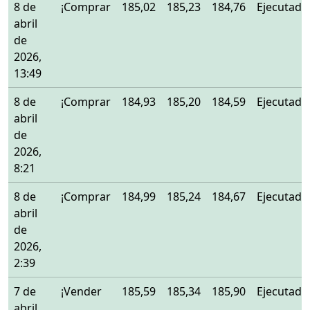
8 de
¡Comprar
185,02
185,23
184,76
Ejecutado
abril
de
2026,
13:49
8 de
¡Comprar
184,93
185,20
184,59
Ejecutado
abril
de
2026,
8:21
8 de
¡Comprar
184,99
185,24
184,67
Ejecutado
abril
de
2026,
2:39
7 de
¡Vender
185,59
185,34
185,90
Ejecutado
abril