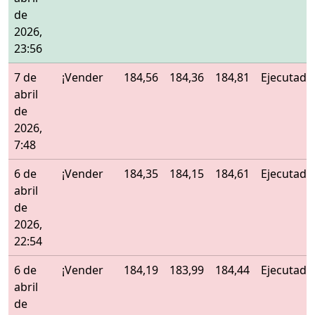
de
2026,
23:56
7 de
¡Vender
184,56
184,36
184,81
Ejecutado
abril
de
2026,
7:48
6 de
¡Vender
184,35
184,15
184,61
Ejecutado
abril
de
2026,
22:54
6 de
¡Vender
184,19
183,99
184,44
Ejecutado
abril
de