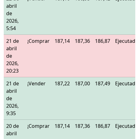
abril
de
2026,
5:54
21 de
¡Comprar
187,14
187,36
186,87
Ejecutado
abril
de
2026,
20:23
21 de
¡Vender
187,22
187,00
187,49
Ejecutado
abril
de
2026,
9:35
20 de
¡Comprar
187,14
187,36
186,87
Ejecutado
abril