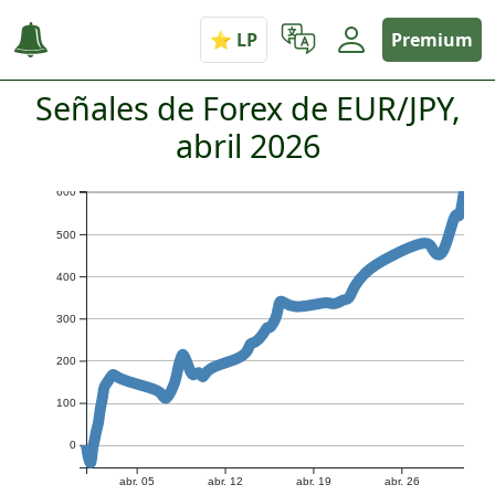
Premium
Señales de Forex de EUR/JPY,
abril 2026
600
500
400
300
200
100
0
abr. 05
abr. 12
abr. 19
abr. 26