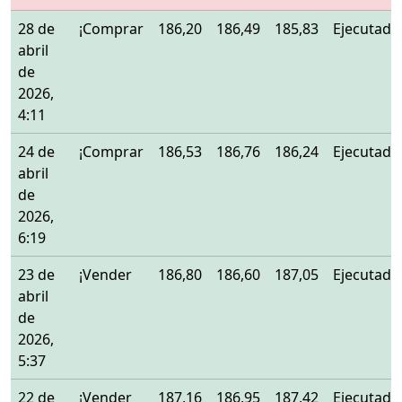
28 de
¡Comprar
186,20
186,49
185,83
Ejecutado
abril
de
2026,
4:11
24 de
¡Comprar
186,53
186,76
186,24
Ejecutado
abril
de
2026,
6:19
23 de
¡Vender
186,80
186,60
187,05
Ejecutado
abril
de
2026,
5:37
22 de
¡Vender
187,16
186,95
187,42
Ejecutado