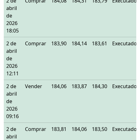
2 de
Comprar
184,08
184,31
183,79
Executado
abril
de
2026
18:05
2 de
Comprar
183,90
184,14
183,61
Executado
abril
de
2026
12:11
2 de
Vender
184,06
183,87
184,30
Executado
abril
de
2026
09:16
2 de
Comprar
183,81
184,06
183,50
Executado
abril