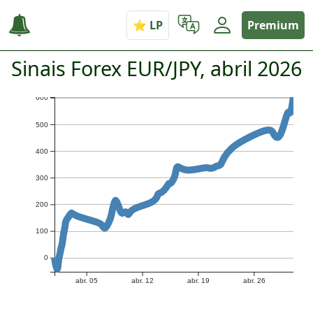
Premium
Sinais Forex EUR/JPY, abril 2026
600
500
400
300
200
100
0
abr. 05
abr. 12
abr. 19
abr. 26