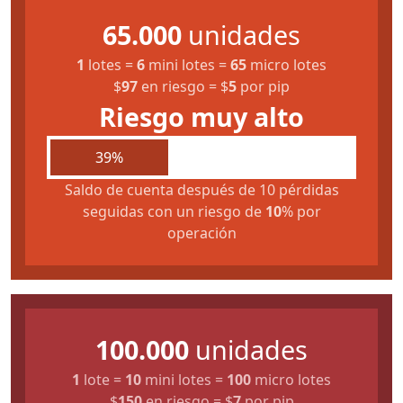
65.000
unidades
1
lotes
=
6
mini lotes
=
65
micro lotes
$
97
en riesgo
=
$
5
por pip
Riesgo muy alto
39%
Saldo de cuenta después de 10 pérdidas
seguidas con un riesgo de
10
% por
operación
100.000
unidades
1
lote
=
10
mini lotes
=
100
micro lotes
$
150
en riesgo
=
$
7
por pip