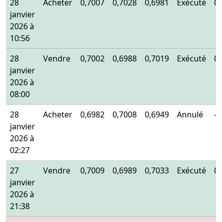
28
Acheter
0,7007
0,7028
0,6981
Exécuté
0
janvier
2026 à
10:56
28
Vendre
0,7002
0,6988
0,7019
Exécuté
0
janvier
2026 à
08:00
28
Acheter
0,6982
0,7008
0,6949
Annulé
-
janvier
2026 à
02:27
27
Vendre
0,7009
0,6989
0,7033
Exécuté
0
janvier
2026 à
21:38