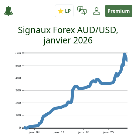
Premium
Signaux Forex AUD/USD,
janvier 2026
600
500
400
300
200
100
0
janv. 04
janv. 11
janv. 18
janv. 25