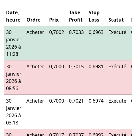
Date,
Take
Stop
heure
Ordre
Prix
Profit
Loss
Statut
E
30
Acheter
0,7002
0,7033
0,6963
Exécuté
0
janvier
2026 à
11:28
30
Acheter
0,7000
0,7015
0,6981
Exécuté
0
janvier
2026 à
08:56
30
Acheter
0,7000
0,7021
0,6974
Exécuté
0
janvier
2026 à
03:18
30
Acheter
0,7017
0,7037
0,6992
Exécuté
0