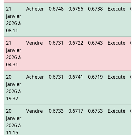
21
Acheter
0,6748
0,6756
0,6738
Exécuté
0
janvier
2026 à
08:11
21
Vendre
0,6731
0,6722
0,6743
Exécuté
0
janvier
2026 à
04:31
20
Acheter
0,6731
0,6741
0,6719
Exécuté
0
janvier
2026 à
19:32
20
Vendre
0,6733
0,6717
0,6753
Exécuté
0
janvier
2026 à
11:16