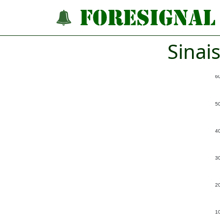
Sinai
6
5
4
3
2
1