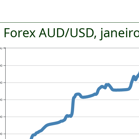
s Forex AUD/USD, janeir
00
00
00
00
00
00