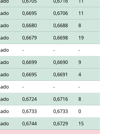
tado
0,6705
0,6716
11
tado
0,6695
0,6706
11
tado
0,6680
0,6688
8
tado
0,6679
0,6698
19
lado
-
-
-
tado
0,6699
0,6690
9
tado
0,6695
0,6691
4
lado
-
-
-
tado
0,6724
0,6716
8
tado
0,6733
0,6733
0
tado
0,6744
0,6729
15