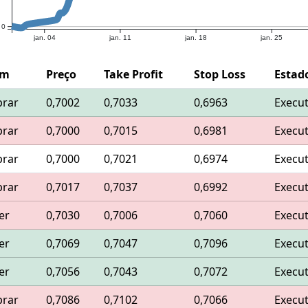
0
jan. 04
jan. 11
jan. 18
jan. 25
em
Preço
Take Profit
Stop Loss
Estad
rar
0,7002
0,7033
0,6963
Execu
rar
0,7000
0,7015
0,6981
Execu
rar
0,7000
0,7021
0,6974
Execu
rar
0,7017
0,7037
0,6992
Execu
er
0,7030
0,7006
0,7060
Execu
er
0,7069
0,7047
0,7096
Execu
er
0,7056
0,7043
0,7072
Execu
rar
0,7086
0,7102
0,7066
Execu