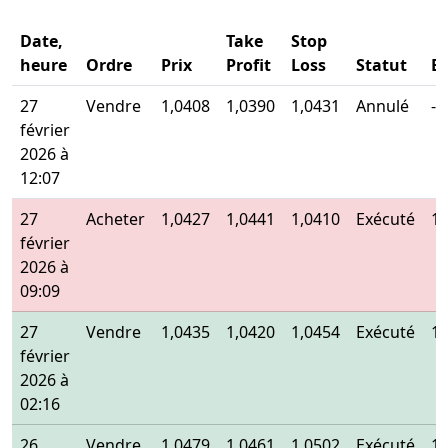
Date,
Take
Stop
heure
Ordre
Prix
Profit
Loss
Statut
E
27
Vendre
1,0408
1,0390
1,0431
Annulé
-
février
2026 à
12:07
27
Acheter
1,0427
1,0441
1,0410
Exécuté
1,
février
2026 à
09:09
27
Vendre
1,0435
1,0420
1,0454
Exécuté
1,
février
2026 à
02:16
26
Vendre
1,0479
1,0461
1,0502
Exécuté
1,