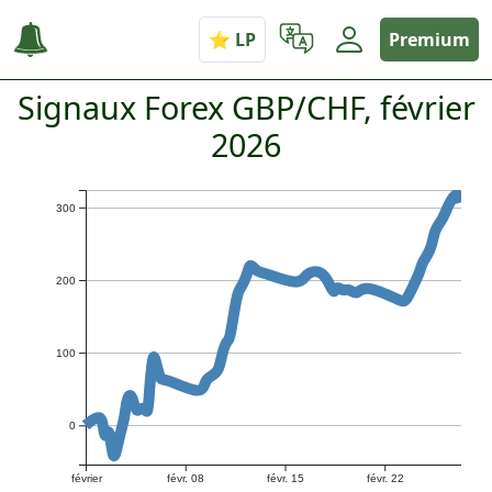
Premium
Signaux Forex GBP/CHF, février
2026
300
200
100
0
février
févr. 08
févr. 15
févr. 22