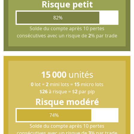
Risque petit
82%
Solde du compte après 10 pertes
consécutives avec un risque de
2
% par trade
15 000
unités
0
lot
=
2
mini lots
=
15
micro lots
$
26
à risque
=
$
2
par pip
Risque modéré
74%
Solde du compte après 10 pertes
consécutives avec un risque de
3
% par trade