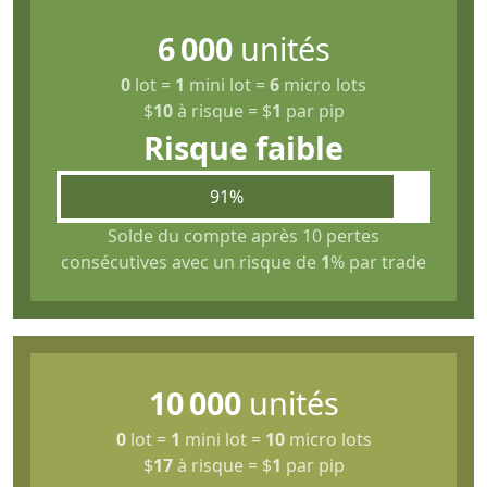
6 000
unités
0
lot
=
1
mini lot
=
6
micro lots
$
10
à risque
=
$
1
par pip
Risque faible
91%
Solde du compte après 10 pertes
consécutives avec un risque de
1
% par trade
10 000
unités
0
lot
=
1
mini lot
=
10
micro lots
$
17
à risque
=
$
1
par pip