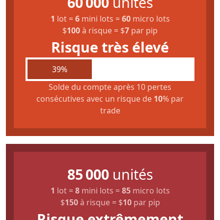
60 000
unités
1
lot
=
6
mini lots
=
60
micro lots
$
100
à risque
=
$
7
par pip
Risque très élevé
39%
Solde du compte après 10 pertes
consécutives avec un risque de
10
% par
trade
85 000
unités
1
lot
=
8
mini lots
=
85
micro lots
$
150
à risque
=
$
10
par pip
Risque extrêmement