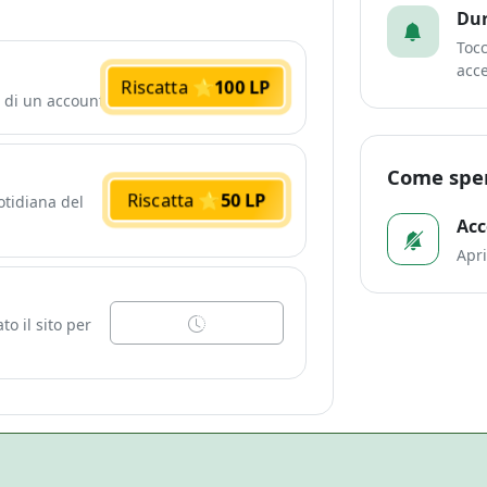
Dur
Tocc
acce
Riscatta
100
 di un account
Come spe
Riscatta
50
otidiana del
Acc
Apri
to il sito per