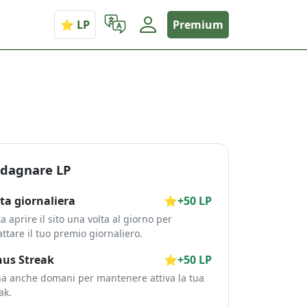
Premium
dagnare LP
ita giornaliera
+50
a aprire il sito una volta al giorno per
attare il tuo premio giornaliero.
us Streak
+50
na anche domani per mantenere attiva la tua
ak.