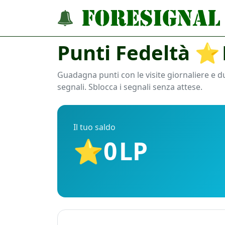
Punti Fedeltà
Guadagna punti con le visite giornaliere e du
segnali. Sblocca i segnali senza attese.
Il tuo saldo
0