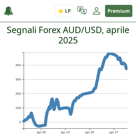
Premium
Segnali Forex AUD/USD, aprile
2025
400
300
200
100
0
apr 06
apr 13
apr 20
apr 27