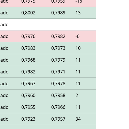
tado
0,7975
0,7959
-16
tado
0,8002
0,7989
13
lado
-
-
-
tado
0,7976
0,7982
-6
tado
0,7983
0,7973
10
tado
0,7968
0,7979
11
tado
0,7982
0,7971
11
tado
0,7967
0,7978
11
tado
0,7960
0,7958
2
tado
0,7955
0,7966
11
tado
0,7923
0,7957
34