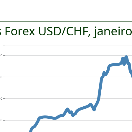
s Forex USD/CHF, janeir
00
00
00
00