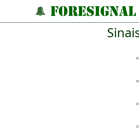
Sinai
4
3
2
1