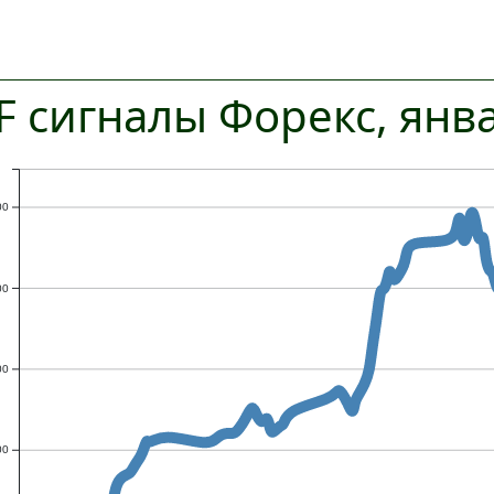
 сигналы Форекс, янв
00
00
00
00