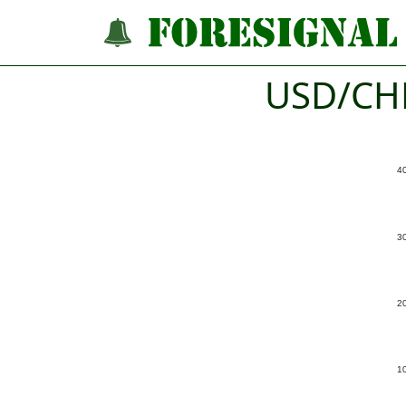
USD/CHF
4
3
2
1