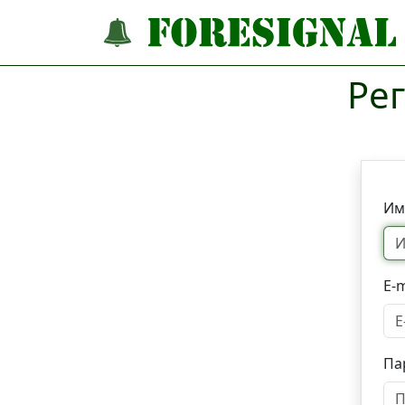
Рег
Им
E-m
Па