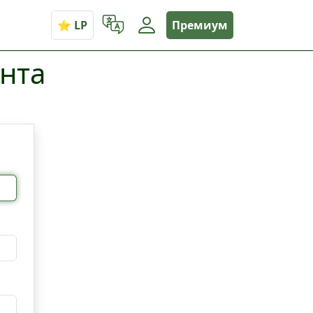
Премиум
унта