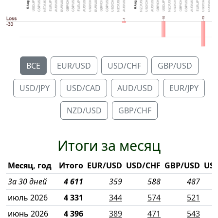
ВСЕ
EUR/USD
USD/CHF
GBP/USD
USD/JPY
USD/CAD
AUD/USD
EUR/JPY
NZD/USD
GBP/CHF
Итоги за месяц
Месяц, год
Итого
EUR/USD
USD/CHF
GBP/USD
USD
За 30 дней
4 611
359
588
487
июль 2026
4 331
344
574
521
июнь 2026
4 396
389
471
543