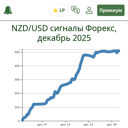
Премиум
NZD/USD сигналы Форекс,
декабрь 2025
500
400
300
200
100
0
дек. 07
дек. 14
дек. 21
дек. 28