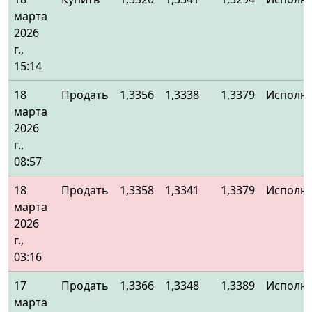
марта
2026
г.,
15:14
18
Продать
1,3356
1,3338
1,3379
Исполн
марта
2026
г.,
08:57
18
Продать
1,3358
1,3341
1,3379
Исполн
марта
2026
г.,
03:16
17
Продать
1,3366
1,3348
1,3389
Исполн
марта