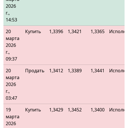
2026
г.,
14:53
20
Купить
1,3396
1,3421
1,3365
Исполн
марта
2026
г.,
09:37
20
Продать
1,3412
1,3389
1,3441
Исполн
марта
2026
г.,
03:47
19
Купить
1,3429
1,3452
1,3400
Исполн
марта
2026