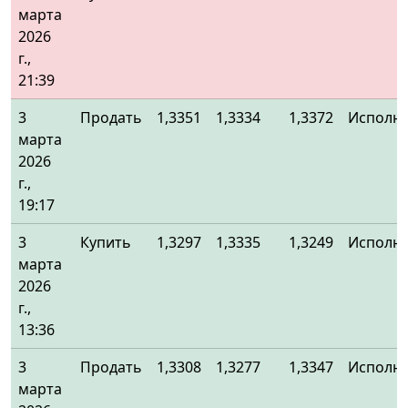
марта
2026
г.,
21:39
3
Продать
1,3351
1,3334
1,3372
Исполн
марта
2026
г.,
19:17
3
Купить
1,3297
1,3335
1,3249
Исполн
марта
2026
г.,
13:36
3
Продать
1,3308
1,3277
1,3347
Исполн
марта