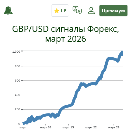
Премиум
GBP/USD сигналы Форекс,
март 2026
1,000
800
600
400
200
0
март
март 08
март 15
март 22
март 29