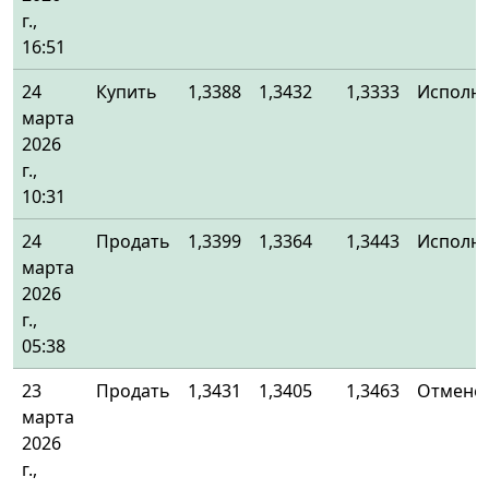
г.,
16:51
24
Купить
1,3388
1,3432
1,3333
Исполн
марта
2026
г.,
10:31
24
Продать
1,3399
1,3364
1,3443
Исполн
марта
2026
г.,
05:38
23
Продать
1,3431
1,3405
1,3463
Отменё
марта
2026
г.,