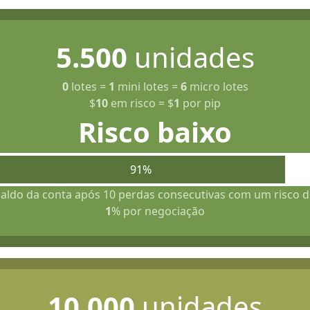
5.500
unidades
0
lotes
=
1
mini lotes
=
6
micro lotes
$
10
em risco
=
$
1
por pip
Risco baixo
91%
aldo da conta após 10 perdas consecutivas com um risco d
1
% por negociação
10.000
unidades