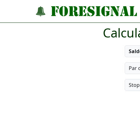
Calcu
Sald
Par 
Stop