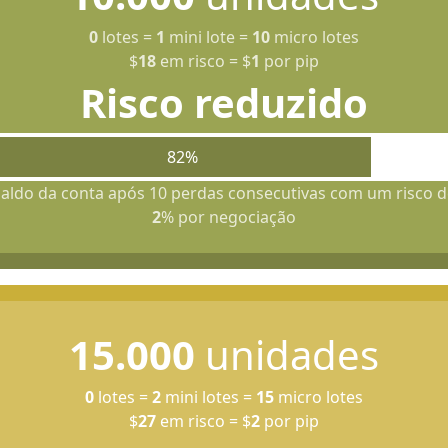
0
lotes
=
1
mini lote
=
10
micro lotes
$
18
em risco
=
$
1
por pip
Risco reduzido
82%
aldo da conta após 10 perdas consecutivas com um risco d
2
% por negociação
15.000
unidades
0
lotes
=
2
mini lotes
=
15
micro lotes
$
27
em risco
=
$
2
por pip