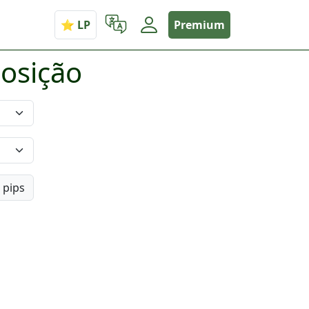
Premium
osição
pips