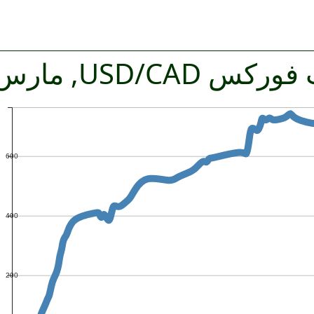
USD/CAD, مارس 2026
600
400
200