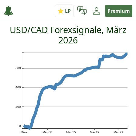
Premium
USD/CAD Forexsignale, März
2026
600
400
200
0
März
Mär 08
Mär 15
Mär 22
Mär 29