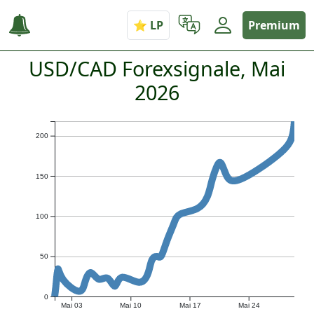
Premium
USD/CAD Forexsignale, Mai
2026
200
150
100
50
0
Mai 03
Mai 10
Mai 17
Mai 24