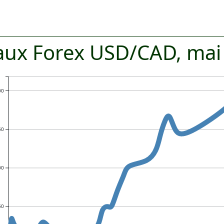
aux Forex USD/CAD, mai
00
50
00
50