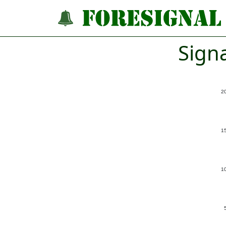
Sign
2
1
1