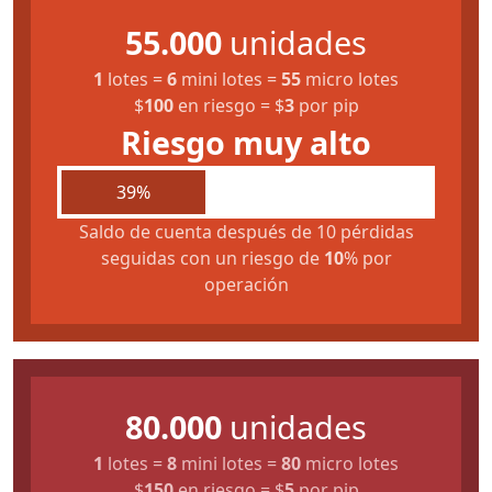
55.000
unidades
1
lotes
=
6
mini lotes
=
55
micro lotes
$
100
en riesgo
=
$
3
por pip
Riesgo muy alto
39%
Saldo de cuenta después de 10 pérdidas
seguidas con un riesgo de
10
% por
operación
80.000
unidades
1
lotes
=
8
mini lotes
=
80
micro lotes
$
150
en riesgo
=
$
5
por pip