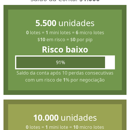
5.500
unidades
0
lotes
=
1
mini lotes
=
6
micro lotes
$
10
em risco
=
$
0
por pip
Risco baixo
91%
Saldo da conta após 10 perdas consecutivas
com um risco de
1
% por negociação
10.000
unidades
0
lotes
=
1
mini lote
=
10
micro lotes