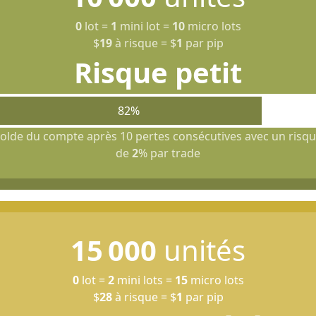
0
lot
=
1
mini lot
=
10
micro lots
$
19
à risque
=
$
1
par pip
Risque petit
82%
olde du compte après 10 pertes consécutives avec un risq
de
2
% par trade
15 000
unités
0
lot
=
2
mini lots
=
15
micro lots
$
28
à risque
=
$
1
par pip