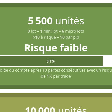
5 500
unités
0
lot
=
1
mini lot
=
6
micro lots
$
10
à risque
=
$
0
par pip
Risque faible
91%
olde du compte après 10 pertes consécutives avec un risq
de
1
% par trade
10 000
unités