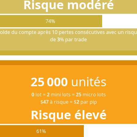
Risque modéré
74%
olde du compte après 10 pertes consécutives avec un risq
de
3
% par trade
25 000
unités
0
lot
=
2
mini lots
=
25
micro lots
$
47
à risque
=
$
2
par pip
Risque élevé
61%