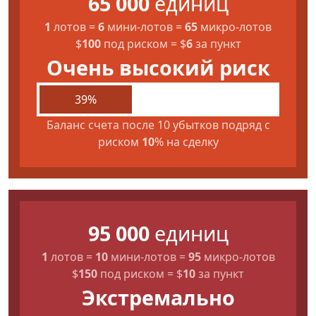
65 000
единиц
1
лотов
=
6
мини-лотов
=
65
микро-лотов
$
100
под риском
=
$
6
за пункт
Очень высокий риск
39%
Баланс счета после 10 убытков подряд с
риском
10
% на сделку
95 000
единиц
1
лотов
=
10
мини-лотов
=
95
микро-лотов
$
150
под риском
=
$
10
за пункт
Экстремально