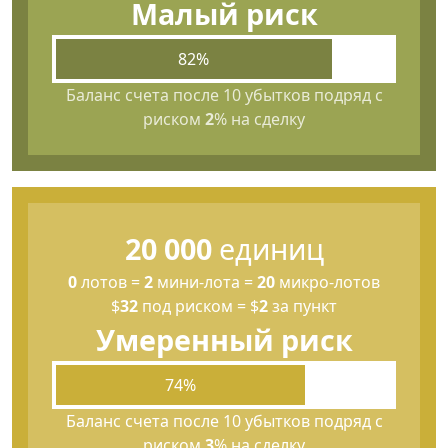
Малый риск
82%
Баланс счета после 10 убытков подряд с
риском
2
% на сделку
20 000
единиц
0
лотов
=
2
мини-лота
=
20
микро-лотов
$
32
под риском
=
$
2
за пункт
Умеренный риск
74%
Баланс счета после 10 убытков подряд с
риском
3
% на сделку