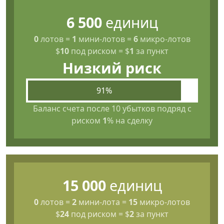
6 500
единиц
0
лотов
=
1
мини-лотов
=
6
микро-лотов
$
10
под риском
=
$
1
за пункт
Низкий риск
91%
Баланс счета после 10 убытков подряд с
риском
1
% на сделку
15 000
единиц
0
лотов
=
2
мини-лота
=
15
микро-лотов
$
24
под риском
=
$
2
за пункт