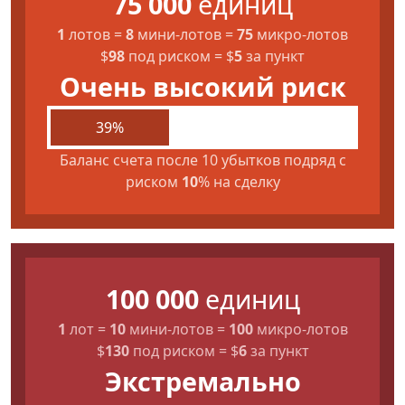
75 000
единиц
1
лотов
=
8
мини-лотов
=
75
микро-лотов
$
98
под риском
=
$
5
за пункт
Очень высокий риск
39%
Баланс счета после 10 убытков подряд с
риском
10
% на сделку
100 000
единиц
1
лот
=
10
мини-лотов
=
100
микро-лотов
$
130
под риском
=
$
6
за пункт
Экстремально