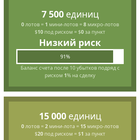
7 500
единиц
0
лотов
=
1
мини-лотов
=
8
микро-лотов
$
10
под риском
=
$
0
за пункт
Низкий риск
91%
Баланс счета после 10 убытков подряд с
риском
1
% на сделку
15 000
единиц
0
лотов
=
2
мини-лота
=
15
микро-лотов
$
20
под риском
=
$
1
за пункт