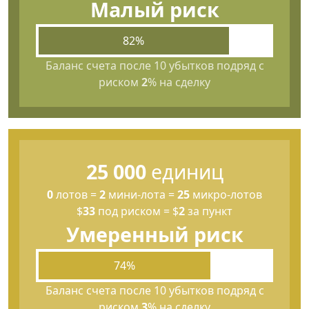
Малый риск
82%
Баланс счета после 10 убытков подряд с
риском
2
% на сделку
25 000
единиц
0
лотов
=
2
мини-лота
=
25
микро-лотов
$
33
под риском
=
$
2
за пункт
Умеренный риск
74%
Баланс счета после 10 убытков подряд с
риском
3
% на сделку