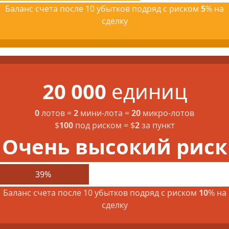
Баланс счета после 10 убытков подряд с риском
5
% на
сделку
20 000
единиц
0
лотов
=
2
мини-лота
=
20
микро-лотов
$
100
под риском
=
$
2
за пункт
Очень высокий риск
39%
Баланс счета после 10 убытков подряд с риском
10
% на
сделку