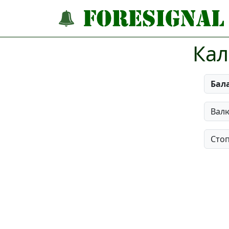
Кал
Бал
Вал
Стоп