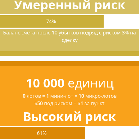
Умеренный риск
74%
Баланс счета после 10 убытков подряд с риском
3
% на
сделку
10 000
единиц
0
лотов
=
1
мини-лот
=
10
микро-лотов
$
50
под риском
=
$
1
за пункт
Высокий риск
61%