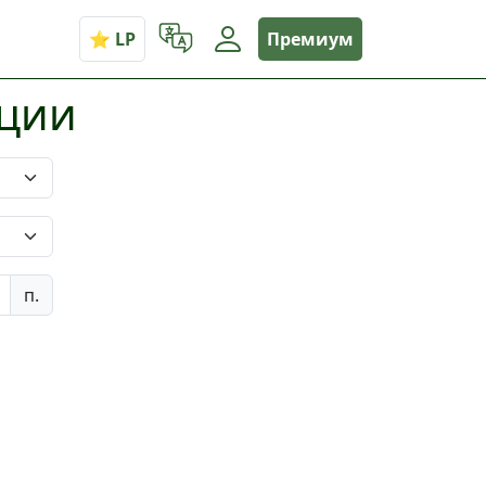
Премиум
иции
п.