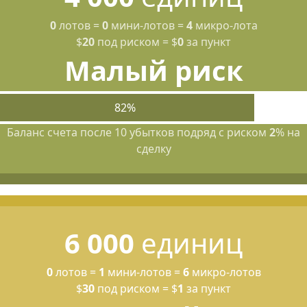
0
лотов
=
0
мини-лотов
=
4
микро-лота
$
20
под риском
=
$
0
за пункт
Малый риск
82%
Баланс счета после 10 убытков подряд с риском
2
% на
сделку
6 000
единиц
0
лотов
=
1
мини-лотов
=
6
микро-лотов
$
30
под риском
=
$
1
за пункт