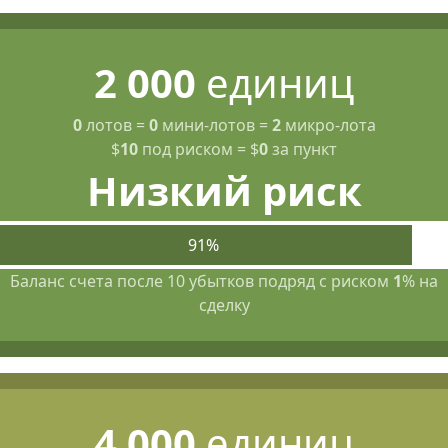
2 000
единиц
0
лотов
=
0
мини-лотов
=
2
микро-лота
$
10
под риском
=
$
0
за пункт
Низкий риск
91%
Баланс счета после 10 убытков подряд с риском
1
% на
сделку
4 000
единиц