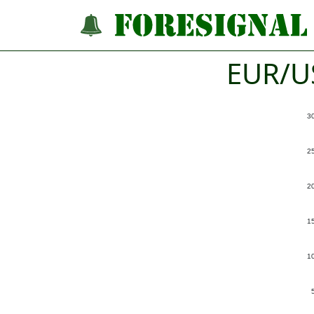
EUR/U
3
2
2
1
1