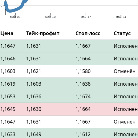
0
май 03
май 10
май 17
май 24
Цена
Тейк-профит
Стоп-лосс
Статус
1,1647
1,1631
1,1667
Исполнен
1,1646
1,1631
1,1664
Исполнен
1,1603
1,1621
1,1580
Отменён
1,1619
1,1603
1,1638
Исполнен
1,1653
1,1636
1,1674
Исполнен
1,1645
1,1630
1,1664
Исполнен
1,1647
1,1631
1,1667
Отменён
1,1633
1,1649
1,1612
Исполнен