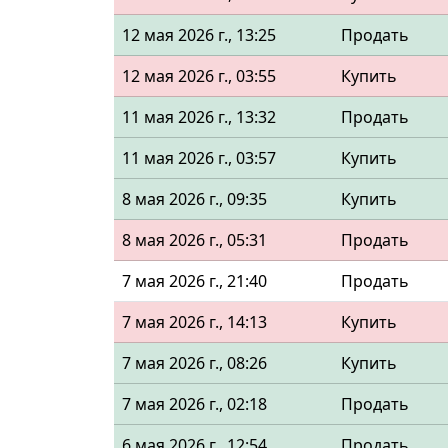
12 мая 2026 г., 13:25
Продать
12 мая 2026 г., 03:55
Купить
11 мая 2026 г., 13:32
Продать
11 мая 2026 г., 03:57
Купить
8 мая 2026 г., 09:35
Купить
8 мая 2026 г., 05:31
Продать
7 мая 2026 г., 21:40
Продать
7 мая 2026 г., 14:13
Купить
7 мая 2026 г., 08:26
Купить
7 мая 2026 г., 02:18
Продать
6 мая 2026 г., 12:54
Продать