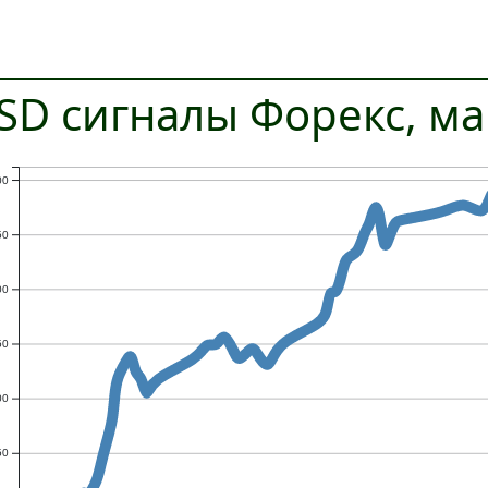
SD сигналы Форекс, ма
00
50
00
50
00
50