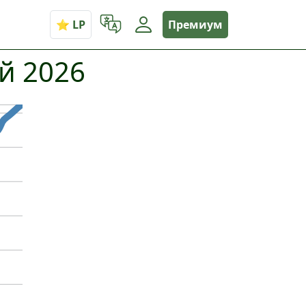
Премиум
й 2026