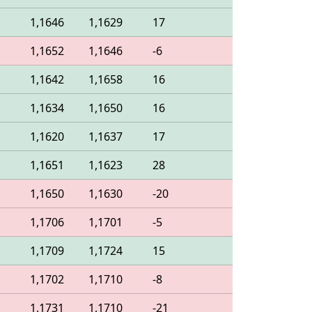
1,1646
1,1629
17
1,1652
1,1646
-6
1,1642
1,1658
16
1,1634
1,1650
16
1,1620
1,1637
17
1,1651
1,1623
28
1,1650
1,1630
-20
1,1706
1,1701
-5
1,1709
1,1724
15
1,1702
1,1710
-8
1,1731
1,1710
-21