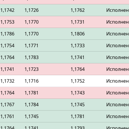
1,1742
1,1726
1,1762
Исполнен
1,1753
1,1770
1,1731
Исполнен
1,1786
1,1770
1,1806
Исполнен
1,1754
1,1771
1,1733
Исполнен
1,1764
1,1783
1,1741
Исполнен
1,1741
1,1723
1,1764
Исполнен
1,1732
1,1716
1,1752
Исполнен
1,1764
1,1781
1,1743
Исполнен
1,1767
1,1784
1,1745
Исполнен
1,1761
1,1745
1,1781
Исполнен
1,1764
1,1741
1,1793
Исполнен