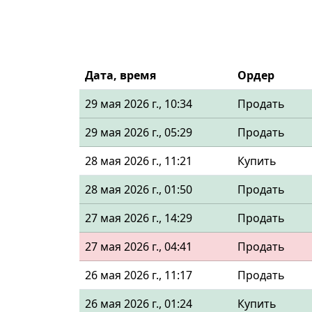
Дата, время
Ордер
29 мая 2026 г., 10:34
Продать
29 мая 2026 г., 05:29
Продать
28 мая 2026 г., 11:21
Купить
28 мая 2026 г., 01:50
Продать
27 мая 2026 г., 14:29
Продать
27 мая 2026 г., 04:41
Продать
26 мая 2026 г., 11:17
Продать
26 мая 2026 г., 01:24
Купить